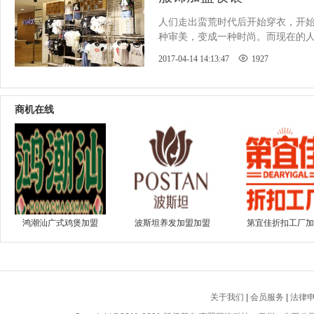
人们走出蛮荒时代后开始穿衣，开
种审美，变成一种时尚。而现在的
所以不免有人知道了其中商机。
2017-04-14 14:13:47
1927
商机在线
鸿潮汕广式鸡煲加盟
波斯坦养发加盟加盟
第宜佳折扣工厂加
关于我们
|
会员服务
|
法律