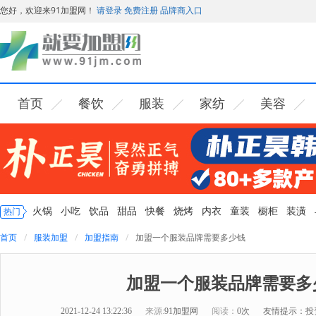
您好，欢迎来91加盟网！
请登录
免费注册
品牌商入口
首页
餐饮
服装
家纺
美容
火锅
小吃
饮品
甜品
快餐
烧烤
内衣
童装
橱柜
装潢
热门
首页
服装加盟
加盟指南
加盟一个服装品牌需要多少钱
加盟一个服装品牌需要多
2021-12-24 13:22:36
来源:
91加盟网
阅读：
0次
友情提示：投