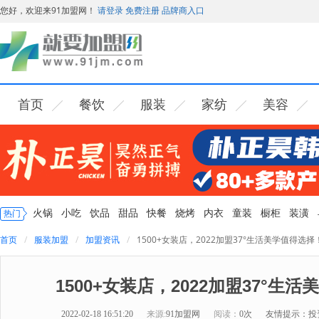
您好，欢迎来91加盟网！
请登录
免费注册
品牌商入口
首页
餐饮
服装
家纺
美容
火锅
小吃
饮品
甜品
快餐
烧烤
内衣
童装
橱柜
装潢
热门
首页
服装加盟
加盟资讯
1500+女装店，2022加盟37°生活美学值得选择
1500+女装店，2022加盟37°生
2022-02-18 16:51:20
来源:
91加盟网
阅读：
0次
友情提示：投