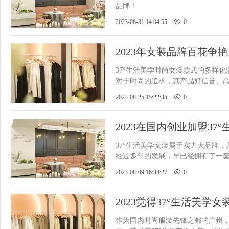
品牌！
2023-08-31 14:04:55
0
2023年女装品牌百花争艳
装突出优势！
37°生活美学时尚女装款式的多样化满
对于时尚的追求，其产品好信誉、
信赖和持续的支持。
2023-08-25 15:22:35
0
2023在国内创业加盟37
吗？
37°生活美学女装属于实力大品牌
经过多年的发展，早已经拥有了一
其经营模式易于复制，即使
2023-08-09 16:34:27
0
2023觉得37°生活美学
装品牌！
作为国内时尚服装先锋之都的广州